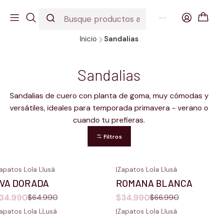
EDICION URBANA
DESCUBRE NUESTROS INCREIBLES MODELOS
Inicio
Sandalias
Sandalias
Sandalias de cuero con planta de goma, muy cómodas y
versátiles, ideales para temporada primavera - verano o
cuando tu prefieras.
Filtros
apatos Lola Llusá
|
Zapatos Lola Llusá
46%
OFF
-48%
OFF
VA DORADA
ROMANA BLANCA
34.990
$34.990
$64.990
$66.990
apatos Lola LLusá
|
Zapatos Lola Llusá
46%
OFF