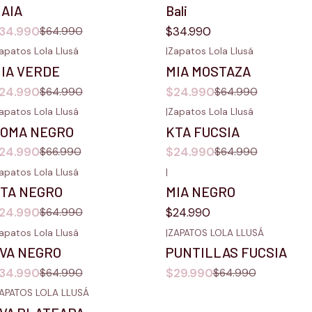
AIA
Bali
34.990
$34.990
$64.990
apatos Lola Llusá
|
Zapatos Lola Llusá
62%
OFF
-62%
OFF
IA VERDE
MIA MOSTAZA
24.990
$24.990
$64.990
$64.990
apatos Lola Llusá
|
Zapatos Lola Llusá
63%
OFF
-62%
OFF
OMA NEGRO
KTA FUCSIA
24.990
$24.990
$66.990
$64.990
apatos Lola Llusá
|
62%
OFF
TA NEGRO
MIA NEGRO
24.990
$24.990
$64.990
apatos Lola Llusá
|
ZAPATOS LOLA LLUSÁ
46%
OFF
-54%
OFF
VA NEGRO
PUNTILLAS FUCSIA
gotado
34.990
$29.990
$64.990
$64.990
APATOS LOLA LLUSÁ
46%
OFF