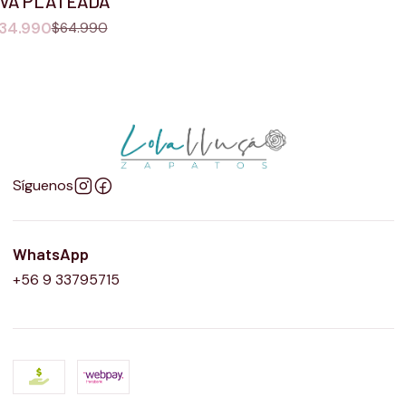
VA PLATEADA
34.990
$64.990
Síguenos
WhatsApp
+56 9 33795715